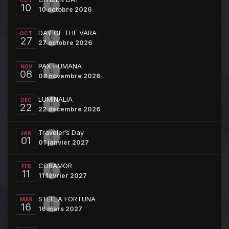
OCT
0
10
10 octobre 2026
DAY OF THE VARA
OCT
0
27
27 octobre 2026
PAX HUMANA
NOV
0
08
08 novembre 2026
LUMINALIA
DEC
0
22
22 décembre 2026
Traveler’s Day
JAN
0
01
01 janvier 2027
CORAMOR
FEB
0
11
11 février 2027
STELLA FORTUNA
MAR
0
16
16 mars 2027