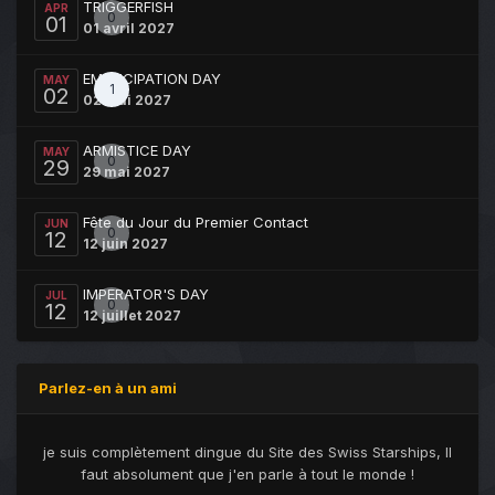
TRIGGERFISH
APR
0
01
01 avril 2027
EMANCIPATION DAY
MAY
1
02
02 mai 2027
ARMISTICE DAY
MAY
0
29
29 mai 2027
Fête du Jour du Premier Contact
JUN
0
12
12 juin 2027
IMPERATOR'S DAY
JUL
0
12
12 juillet 2027
Parlez-en à un ami
je suis complètement dingue du Site des Swiss Starships, Il
faut absolument que j'en parle à tout le monde !