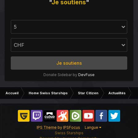
"
Je
soutiens
"
Je soutiens
Donate Sidebar by
DevFuse
Accueil
Home Swiss Starships
Star Citizen
Actualités
2
IPS Theme
by
IPSFocus
Langue
Swiss Starships