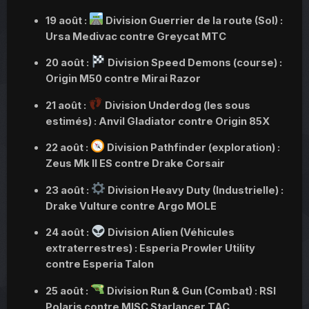
19 août :
Division Guerrier de la route (Sol) :
Ursa Medivac contre Greycat MTC
20 août :
Division Speed Demons (course) :
Origin M50 contre Mirai Razor
21 août :
Division Underdog (les sous
estimés) : Anvil Gladiator contre Origin 85X
22 août
:
Division Pathfinder (exploration) :
Zeus Mk II ES contre Drake Corsair
23 août :
Division Heavy Duty (Industrielle) :
Drake Vulture contre Argo MOLE
24 août :
Division Alien (Véhicules
extraterrestres) : Esperia Prowler Utility
contre Esperia Talon
25 août :
Division Run & Gun (Combat) : RSI
Polaris contre MISC Starlancer TAC