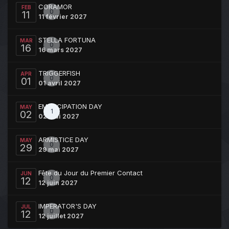
CORAMOR
FEB
0
11
11 février 2027
STELLA FORTUNA
MAR
0
16
16 mars 2027
TRIGGERFISH
APR
0
01
01 avril 2027
EMANCIPATION DAY
MAY
1
02
02 mai 2027
ARMISTICE DAY
MAY
0
29
29 mai 2027
Fête du Jour du Premier Contact
JUN
0
12
12 juin 2027
IMPERATOR'S DAY
JUL
0
12
12 juillet 2027