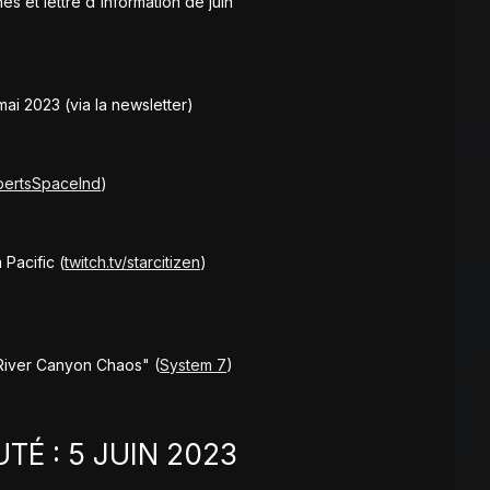
 et lettre d'information de juin
i 2023 (via la newsletter)
bertsSpaceInd
)
 Pacific (
twitch.tv/starcitizen
)
River Canyon Chaos" (
System 7
)
É : 5 JUIN 2023