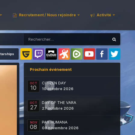
Recrutement / Nous rejoindre
Activité
tarships
Prochain événement
CITIZEN DAY
OCT
0
10
10 octobre 2026
DAY OF THE VARA
OCT
0
27
27 octobre 2026
PAX HUMANA
NOV
0
08
08 novembre 2026