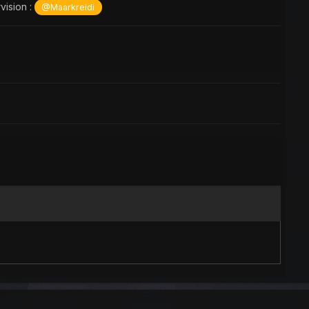
vision :
@Maarkreidi