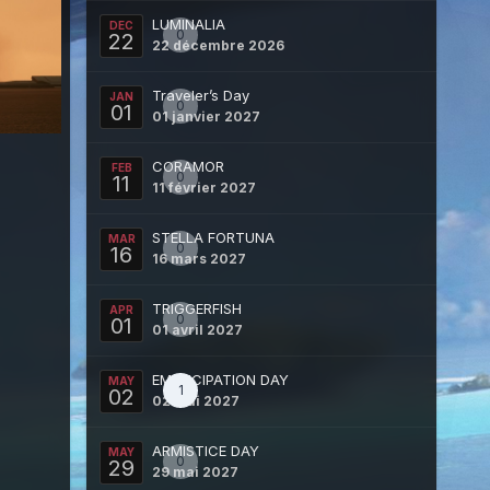
LUMINALIA
DEC
0
22
22 décembre 2026
Traveler’s Day
JAN
0
01
01 janvier 2027
CORAMOR
FEB
0
11
11 février 2027
STELLA FORTUNA
MAR
0
16
16 mars 2027
TRIGGERFISH
APR
0
01
01 avril 2027
EMANCIPATION DAY
MAY
1
02
02 mai 2027
ARMISTICE DAY
MAY
0
29
29 mai 2027