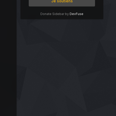
Je soutiens
Donate Sidebar by
DevFuse