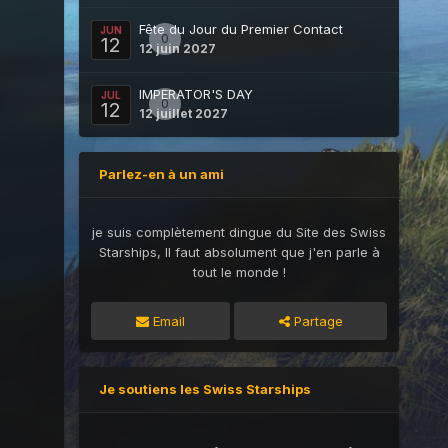
Fête du Jour du Premier Contact
JUN
0
12
12 juin 2027
IMPERATOR'S DAY
JUL
0
12
12 juillet 2027
Parlez-en à un ami
je suis complètement dingue du Site des Swiss
Starships, Il faut absolument que j'en parle à
tout le monde !
Email
Partage
Je soutiens les Swiss Starships