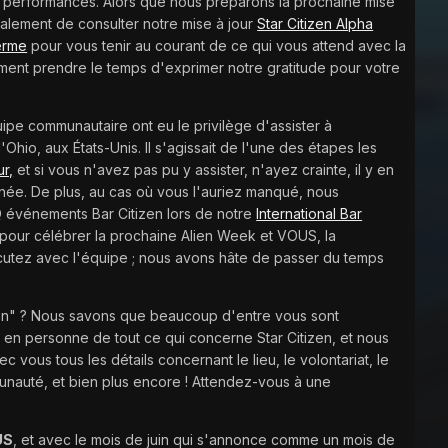
 performances. Alors que nous préparons la prochaine mise
calement de consulter notre mise à jour
Star Citizen Alpha
terme
pour vous tenir au courant de ce qui vous attend avec la
ment prendre le temps d'exprimer notre gratitude pour votre
pe communautaire ont eu le privilège d'assister à
hio, aux États-Unis. Il s'agissait de l'une des étapes les
r,
et si vous n'avez pas pu y assister, n'ayez crainte, il y en
née. De plus, au cas où vous l'auriez manqué, nous
Q événements Bar Citizen lors de notre
International Bar
pour célébrer la prochaine Alien Week et VOUS, la
scutez avec l'équipe ; nous avons hâte de passer du temps
Con" ? Nous savons que beaucoup d'entre vous sont
on en personne de tout ce qui concerne Star Citizen, et nous
 vous tous les détails concernant le lieu, le volontariat, le
unauté, et bien plus encore ! Attendez-vous à une
US
, et avec le mois de juin qui s'annonce comme un mois de