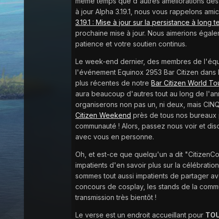
même temps que d'autres améliorations des
à jour Alpha 3.19.1, nous vous rappelons ami
3.19.1 : Mise à jour sur la persistance à long 
prochaine mise à jour. Nous aimerions égale
patience et votre soutien continus.
Le week-end dernier, des membres de l'équi
l'événement Equinox 2953 Bar Citizen dans l'O
plus récentes de notre
Bar Citizen World Tou
aura beaucoup d'autres tout au long de l'an
organiserons non pas un, ni deux, mais CIN
Citizen Weekend
près de tous nos bureaux 
communauté ! Alors, passez nous voir et di
avec vous en personne.
Oh, et est-ce que quelqu'un a dit "Citizen
impatients d'en savoir plus sur la célébrati
sommes tout aussi impatients de partager avec
concours de cosplay, les stands de la comm
transmission très bientôt !
Le verse est un endroit accueillant pour
TO