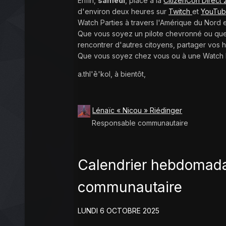
Enfin,
samedi
, place à la
CitizenCon Direct
d'environ deux heures sur
Twitch
et
YouTu
Watch Parties à travers l'Amérique du Nord
Que vous soyez un pilote chevronné ou que
rencontrer d'autres citoyens, partager vos 
Que vous soyez chez vous ou à une Watch P
a.thl'ē'kol, à bientôt,
Lénaïc « Nicou » Riédinger
Responsable communautaire
Calendrier hebdomada
communautaire
LUNDI 6 OCTOBRE 2025