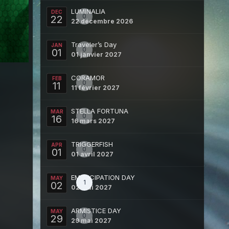
LUMINALIA
DEC
0
22
22 décembre 2026
Traveler’s Day
JAN
0
01
01 janvier 2027
CORAMOR
FEB
0
11
11 février 2027
STELLA FORTUNA
MAR
0
16
16 mars 2027
TRIGGERFISH
APR
0
01
01 avril 2027
EMANCIPATION DAY
MAY
1
02
02 mai 2027
ARMISTICE DAY
MAY
0
29
29 mai 2027