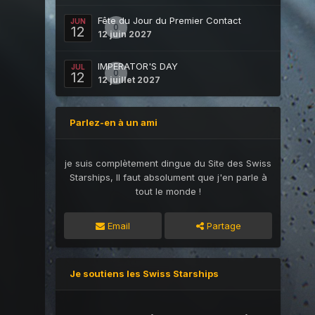
Fête du Jour du Premier Contact
JUN
0
12
12 juin 2027
IMPERATOR'S DAY
JUL
0
12
12 juillet 2027
Parlez-en à un ami
je suis complètement dingue du Site des Swiss
Starships, Il faut absolument que j'en parle à
tout le monde !
Email
Partage
Je soutiens les Swiss Starships