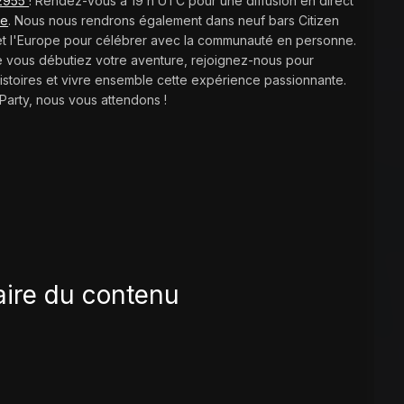
 2955
! Rendez-vous à 19 h UTC pour une diffusion en direct
be
. Nous nous rendrons également dans neuf bars Citizen
 et l'Europe pour célébrer avec la communauté en personne.
 vous débutiez votre aventure, rejoignez-nous pour
histoires et vivre ensemble cette expérience passionnante.
arty, nous vous attendons !
ire du contenu