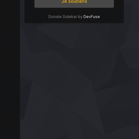
Je soutiens
Donate Sidebar by
DevFuse