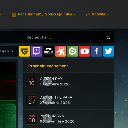
Recrutement / Nous rejoindre
Activité
tarships
Prochain événement
CITIZEN DAY
OCT
0
10
10 octobre 2026
DAY OF THE VARA
OCT
0
27
27 octobre 2026
PAX HUMANA
NOV
0
08
08 novembre 2026