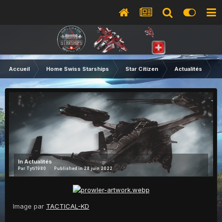
Accueil
Home Swiss Starships
Star Citizen
Actualités
C
In
Actualités
Par
Tyti1980
Published in
28 juin 2022
Image par
TACTICAL-KD