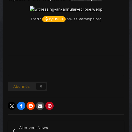
Trad :
SwissStarships.org
@Tyti1980
Abonnés
0
Aller vers News