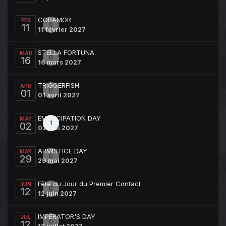
CORAMOR
FEB
0
11
11 février 2027
STELLA FORTUNA
MAR
0
16
16 mars 2027
TRIGGERFISH
APR
0
01
01 avril 2027
EMANCIPATION DAY
MAY
1
02
02 mai 2027
ARMISTICE DAY
MAY
0
29
29 mai 2027
Fête du Jour du Premier Contact
JUN
0
12
12 juin 2027
IMPERATOR'S DAY
JUL
0
12