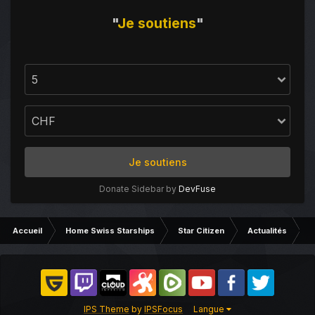
"
Je
soutiens
"
Je soutiens
Donate Sidebar by
DevFuse
Accueil
Home Swiss Starships
Star Citizen
Actualités
C
IPS Theme
by
IPSFocus
Langue