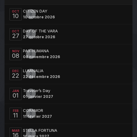
CITIZEN DAY
OCT
0
10
10 octobre 2026
DAY OF THE VARA
OCT
0
27
27 octobre 2026
PAX HUMANA
NOV
0
08
08 novembre 2026
LUMINALIA
DEC
0
22
22 décembre 2026
Traveler’s Day
JAN
0
01
01 janvier 2027
CORAMOR
FEB
0
11
11 février 2027
STELLA FORTUNA
MAR
0
16
16 mars 2027