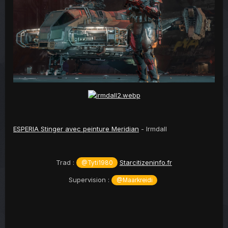
ESPERIA Stinger avec peinture Meridian
- Irmdall
Trad :
Starcitizeninfo.fr
@Tyti1980
Supervision :
@Maarkreidi