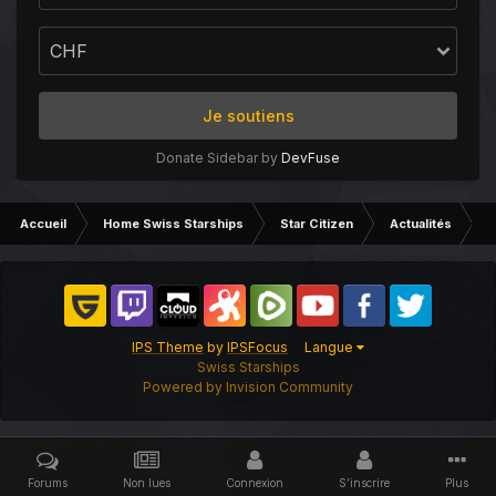
Je soutiens
Donate Sidebar by
DevFuse
Accueil
Home Swiss Starships
Star Citizen
Actualités
C
IPS Theme
by
IPSFocus
Langue
Swiss Starships
Powered by Invision Community
Forums
Non lues
Connexion
S’inscrire
Plus