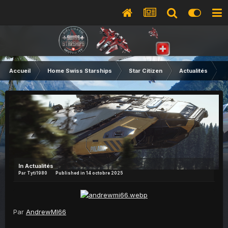
Accueil
Home Swiss Starships
Star Citizen
Actualités
C
In
Actualités
Par
Tyti1980
Published in
14 octobre 2025
Par
AndrewMI66