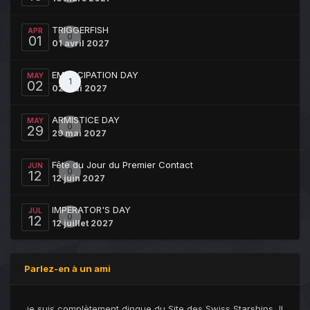
TRIGGERFISH
APR
0
01
01 avril 2027
EMANCIPATION DAY
MAY
1
02
02 mai 2027
ARMISTICE DAY
MAY
0
29
29 mai 2027
Fête du Jour du Premier Contact
JUN
0
12
12 juin 2027
IMPERATOR'S DAY
JUL
0
12
12 juillet 2027
Parlez-en à un ami
je suis complètement dingue du Site des Swiss Starships, Il