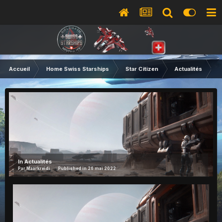
Accueil
Home Swiss Starships
Star Citizen
Actualités
F
In
Actualités
Par
Maarkreidi
Published in
26 mai 2022