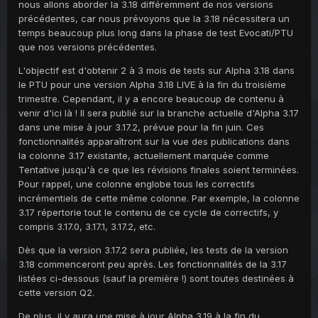
nous allons aborder la 3.18 différemment de nos versions
précédentes, car nous prévoyons que la 3.18 nécessitera un
temps beaucoup plus long dans la phase de test Evocati/PTU
que nos versions précédentes.
L'objectif est d'obtenir 2 à 3 mois de tests sur Alpha 3.18 dans
le PTU pour une version Alpha 3.18 LIVE à la fin du troisième
trimestre. Cependant, il y a encore beaucoup de contenu à
venir d'ici là ! Il sera publié sur la branche actuelle d'Alpha 3.17
dans une mise à jour 3.17.2, prévue pour la fin juin. Ces
fonctionnalités apparaîtront sur la vue des publications dans
la colonne 3.17 existante, actuellement marquée comme
Tentative jusqu'à ce que les révisions finales soient terminées.
Pour rappel, une colonne englobe tous les correctifs
incrémentiels de cette même colonne. Par exemple, la colonne
3.17 répertorie tout le contenu de ce cycle de correctifs, y
compris 3.17.0, 3.17.1, 3.17.2, etc.
Dès que la version 3.17.2 sera publiée, les tests de la version
3.18 commenceront peu après. Les fonctionnalités de la 3.17
listées ci-dessous (sauf la première !) sont toutes destinées à
cette version Q2.
De plus, il y aura une mise à jour Alpha 3.19 à la fin du