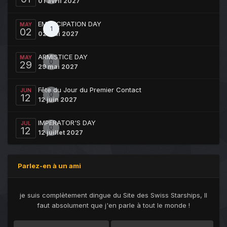
01 avril 2027
EMANCIPATION DAY
MAY
1
02
02 mai 2027
ARMISTICE DAY
MAY
0
29
29 mai 2027
Fête du Jour du Premier Contact
JUN
0
12
12 juin 2027
IMPERATOR'S DAY
JUL
0
12
12 juillet 2027
Parlez-en à un ami
je suis complètement dingue du Site des Swiss Starships, Il
faut absolument que j'en parle à tout le monde !