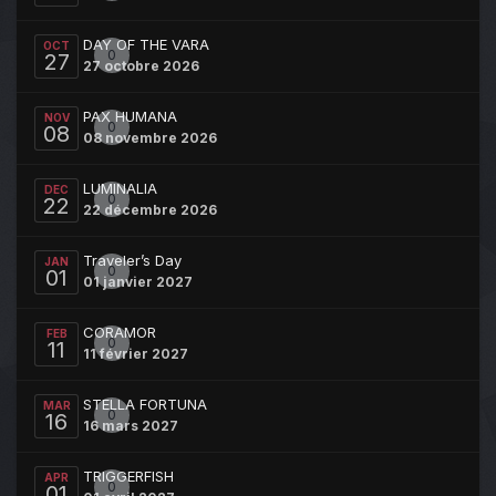
DAY OF THE VARA
OCT
0
27
27 octobre 2026
PAX HUMANA
NOV
0
08
08 novembre 2026
LUMINALIA
DEC
0
22
22 décembre 2026
Traveler’s Day
JAN
0
01
01 janvier 2027
CORAMOR
FEB
0
11
11 février 2027
STELLA FORTUNA
MAR
0
16
16 mars 2027
TRIGGERFISH
APR
0
01