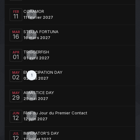
CORAMOR
FEB
0
11
11 février 2027
STELLA FORTUNA
MAR
0
16
16 mars 2027
TRIGGERFISH
APR
0
01
01 avril 2027
EMANCIPATION DAY
MAY
1
02
02 mai 2027
ARMISTICE DAY
MAY
0
29
29 mai 2027
Fête du Jour du Premier Contact
JUN
0
12
12 juin 2027
IMPERATOR'S DAY
JUL
0
12
12 juillet 2027