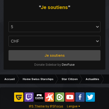
"
Je
soutiens
"
Je soutiens
Donate Sidebar by
DevFuse
Accueil
Home Swiss Starships
Star Citizen
Actualités
L
IPS Theme
by
IPSFocus
Langue