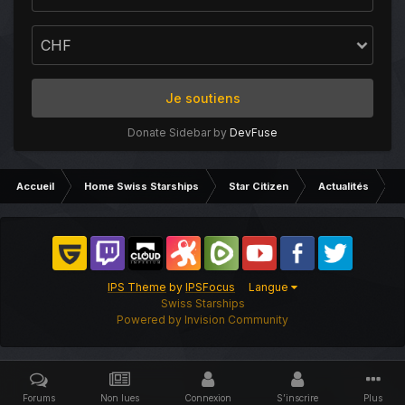
Je soutiens
Donate Sidebar by
DevFuse
Accueil
Home Swiss Starships
Star Citizen
Actualités
L
IPS Theme
by
IPSFocus
Langue
Swiss Starships
Powered by Invision Community
Forums
Non lues
Connexion
S’inscrire
Plus