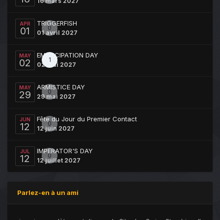
16 mars 2027
TRIGGERFISH
APR
0
01
01 avril 2027
EMANCIPATION DAY
MAY
1
02
02 mai 2027
ARMISTICE DAY
MAY
0
29
29 mai 2027
Fête du Jour du Premier Contact
JUN
0
12
12 juin 2027
IMPERATOR'S DAY
JUL
0
12
12 juillet 2027
Parlez-en à un ami