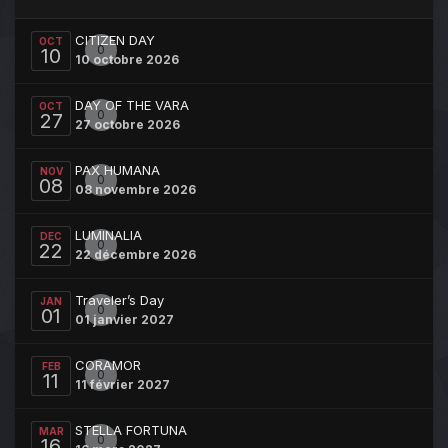
CITIZEN DAY
OCT
0
10
10 octobre 2026
DAY OF THE VARA
OCT
0
27
27 octobre 2026
PAX HUMANA
NOV
0
08
08 novembre 2026
LUMINALIA
DEC
0
22
22 décembre 2026
Traveler’s Day
JAN
0
01
01 janvier 2027
CORAMOR
FEB
0
11
11 février 2027
STELLA FORTUNA
MAR
0
16