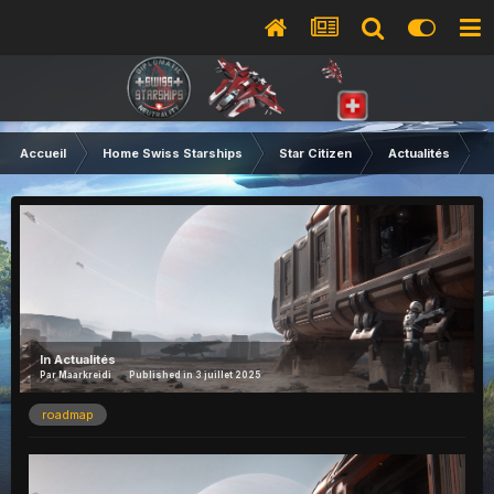
Accueil
Home Swiss Starships
Star Citizen
Actualités
L
In
Actualités
Par
Maarkreidi
Published in
3 juillet 2025
roadmap