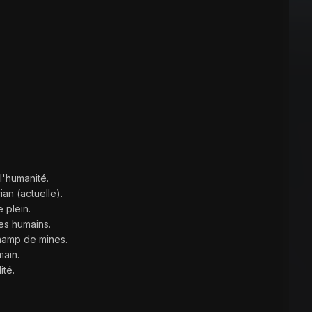
l'humanité.
ian (actuelle).
 plein.
les humains.
hamp de mines.
ain.
ité.