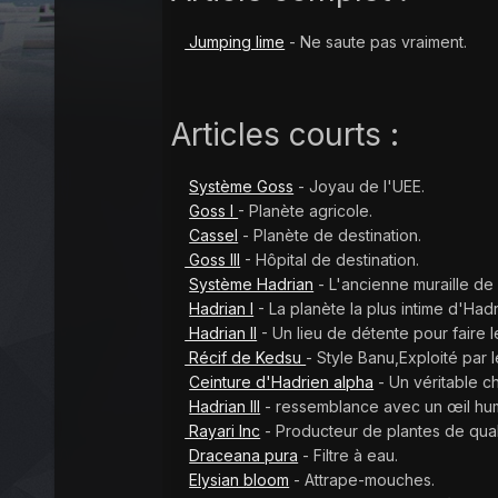
Jumping lime
- Ne saute pas vraiment.
Articles courts :
Système Goss
- Joyau de l'UEE.
Goss I
- Planète agricole.
Cassel
- Planète de destination.
Goss III
- Hôpital de destination.
Système Hadrian
- L'ancienne muraille de 
Hadrian I
- La planète la plus intime d'Hadr
Hadrian II
- Un lieu de détente pour faire le
Récif de Kedsu
- Style Banu,Exploité par 
Ceinture d'Hadrien alpha
- Un véritable c
Hadrian III
- ressemblance avec un œil hum
Rayari Inc
- Producteur de plantes de qual
Draceana pura
- Filtre à eau.
Elysian bloom
- Attrape-mouches.