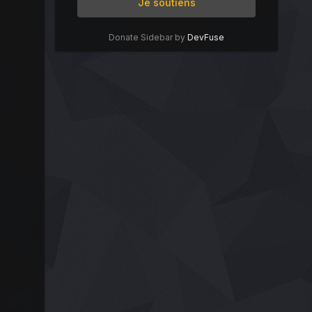
Je soutiens
Donate Sidebar by
DevFuse