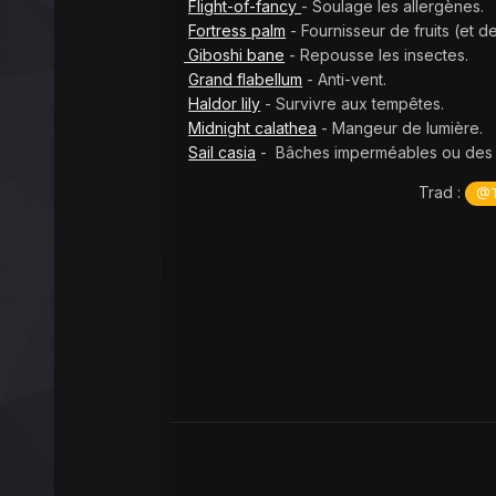
Flight-of-fancy
- Soulage les allergènes.
Fortress palm
- Fournisseur de fruits (et d
Giboshi bane
- Repousse les insectes.
Grand flabellum
- Anti-vent.
Haldor lily
- Survivre aux tempêtes.
Midnight calathea
- Mangeur de lumière.
Sail casia
- Bâches imperméables ou des 
Trad :
@T