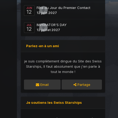
Fête du Jour du Premier Contact
JUN
0
12
12 juin 2027
IMPERATOR'S DAY
JUL
0
12
12 juillet 2027
Parlez-en à un ami
je suis complètement dingue du Site des Swiss
Starships, Il faut absolument que j'en parle à
tout le monde !
Email
Partage
Je soutiens les Swiss Starships