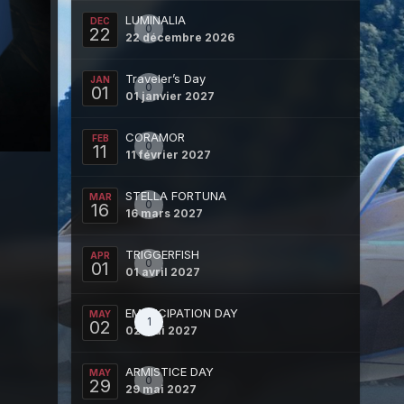
LUMINALIA
DEC
0
22
22 décembre 2026
Traveler’s Day
JAN
0
01
01 janvier 2027
CORAMOR
FEB
0
11
11 février 2027
STELLA FORTUNA
MAR
0
16
16 mars 2027
TRIGGERFISH
APR
0
01
01 avril 2027
EMANCIPATION DAY
MAY
1
02
02 mai 2027
ARMISTICE DAY
MAY
0
29
29 mai 2027