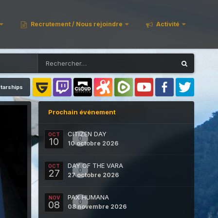
Recrutement / Nous rejoindre
Activité
tarships
Prochain événement
CITIZEN DAY
OCT
0
10
10 octobre 2026
DAY OF THE VARA
OCT
0
27
27 octobre 2026
PAX HUMANA
NOV
0
08
08 novembre 2026