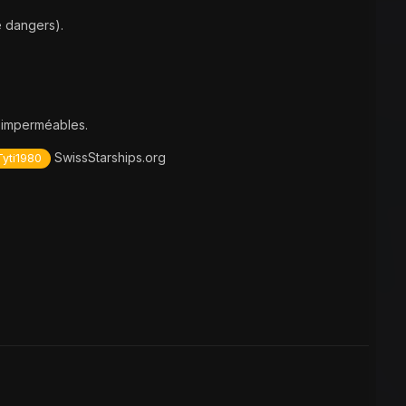
e dangers).
imperméables.
SwissStarships.org
yti1980