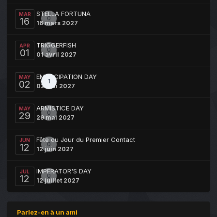
STELLA FORTUNA
MAR
0
16
16 mars 2027
TRIGGERFISH
APR
0
01
01 avril 2027
EMANCIPATION DAY
MAY
1
02
02 mai 2027
ARMISTICE DAY
MAY
0
29
29 mai 2027
Fête du Jour du Premier Contact
JUN
0
12
12 juin 2027
IMPERATOR'S DAY
JUL
0
12
12 juillet 2027
Parlez-en à un ami