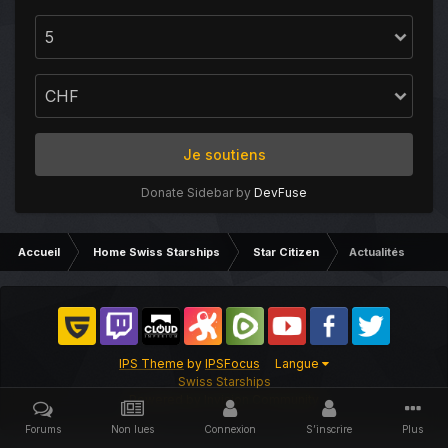
Je soutiens
Donate Sidebar by
DevFuse
Accueil
Home Swiss Starships
Star Citizen
Actualités
IPS Theme
by
IPSFocus
Langue
Swiss Starships
Powered by Invision Community
Forums
Non lues
Connexion
S’inscrire
Plus