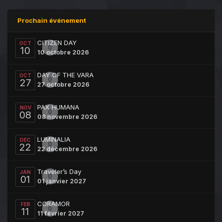
Prochain événement
CITIZEN DAY
OCT
0
10
10 octobre 2026
DAY OF THE VARA
OCT
0
27
27 octobre 2026
PAX HUMANA
NOV
0
08
08 novembre 2026
LUMINALIA
DEC
0
22
22 décembre 2026
Traveler’s Day
JAN
0
01
01 janvier 2027
CORAMOR
FEB
0
11
11 février 2027