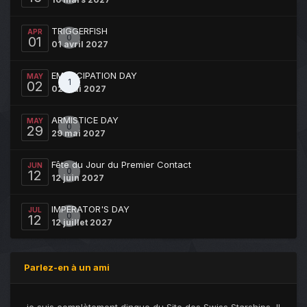
TRIGGERFISH
APR
0
01
01 avril 2027
EMANCIPATION DAY
MAY
1
02
02 mai 2027
ARMISTICE DAY
MAY
0
29
29 mai 2027
Fête du Jour du Premier Contact
JUN
0
12
12 juin 2027
IMPERATOR'S DAY
JUL
0
12
12 juillet 2027
Parlez-en à un ami