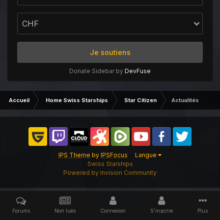
Je soutiens
Donate Sidebar by
DevFuse
Accueil
Home Swiss Starships
Star Citizen
Actualités
IPS Theme
by
IPSFocus
Langue
Swiss Starships
Powered by Invision Community
Forums
Non lues
Connexion
S’inscrire
Plus