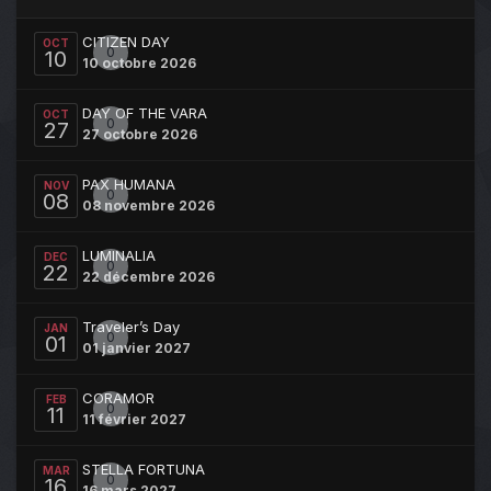
CITIZEN DAY
OCT
0
10
10 octobre 2026
DAY OF THE VARA
OCT
0
27
27 octobre 2026
PAX HUMANA
NOV
0
08
08 novembre 2026
LUMINALIA
DEC
0
22
22 décembre 2026
Traveler’s Day
JAN
0
01
01 janvier 2027
CORAMOR
FEB
0
11
11 février 2027
STELLA FORTUNA
MAR
0
16
16 mars 2027