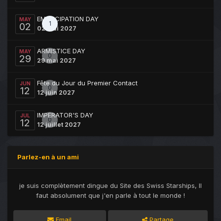
EMANCIPATION DAY
MAY
1
02
02 mai 2027
ARMISTICE DAY
MAY
0
29
29 mai 2027
Fête du Jour du Premier Contact
JUN
0
12
12 juin 2027
IMPERATOR'S DAY
JUL
0
12
12 juillet 2027
Parlez-en à un ami
je suis complètement dingue du Site des Swiss Starships, Il
faut absolument que j'en parle à tout le monde !
Email
Partage