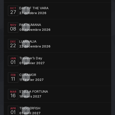
DAY OF THE VARA
OCT
0
27
27 octobre 2026
PAX HUMANA
NOV
0
08
08 novembre 2026
LUMINALIA
DEC
0
22
22 décembre 2026
Traveler’s Day
JAN
0
01
01 janvier 2027
CORAMOR
FEB
0
11
11 février 2027
STELLA FORTUNA
MAR
0
16
16 mars 2027
TRIGGERFISH
APR
0
01
01 avril 2027