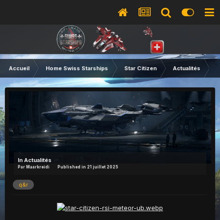
Accueil
Home Swiss Starships
Star Citizen
Actualités
Q
In
Actualités
Par
Maarkreidi
Published in
21 juillet 2025
q&r