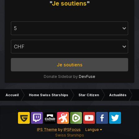
"
Je
soutiens
"
Je soutiens
Donate Sidebar by
DevFuse
Accueil
Home Swiss Starships
Star Citizen
Actualités
Q
IPS Theme
by
IPSFocus
Langue
Swiss Starships