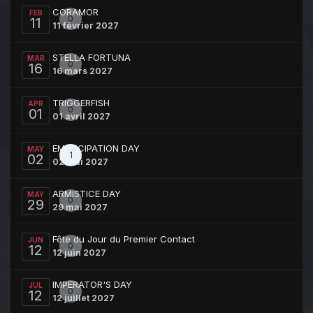
CORAMOR
FEB
0
11
11 février 2027
STELLA FORTUNA
MAR
0
16
16 mars 2027
TRIGGERFISH
APR
0
01
01 avril 2027
EMANCIPATION DAY
MAY
1
02
02 mai 2027
ARMISTICE DAY
MAY
0
29
29 mai 2027
Fête du Jour du Premier Contact
JUN
0
12
12 juin 2027
IMPERATOR'S DAY
JUL
0
12
12 juillet 2027