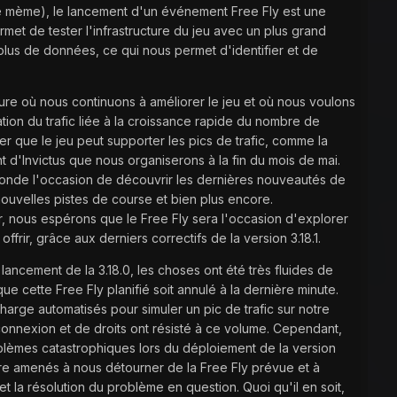
re le mème), le lancement d'un événement Free Fly est une
ermet de tester l'infrastructure du jeu avec un plus grand
plus de données, ce qui nous permet d'identifier et de
sure où nous continuons à améliorer le jeu et où nous voulons
tion du trafic liée à la croissance rapide du nombre de
 que le jeu peut supporter les pics de trafic, comme la
 d'Invictus que nous organiserons à la fin du mois de mai.
 monde l'occasion de découvrir les dernières nouveautés de
nouvelles pistes de course et bien plus encore.
 nous espérons que le Free Fly sera l'occasion d'explorer
offrir, grâce aux derniers correctifs de la version 3.18.1.
lancement de la 3.18.0, les choses ont été très fluides de
 que cette Free Fly planifié soit annulé à la dernière minute.
arge automatisés pour simuler un pic de trafic sur notre
connexion et de droits ont résisté à ce volume. Cependant,
blèmes catastrophiques lors du déploiement de la version
 être amenés à nous détourner de la Free Fly prévue et à
et la résolution du problème en question. Quoi qu'il en soit,