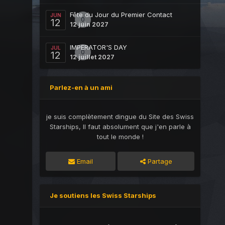
Fête du Jour du Premier Contact
JUN
0
12
12 juin 2027
IMPERATOR'S DAY
JUL
0
12
12 juillet 2027
Parlez-en à un ami
je suis complètement dingue du Site des Swiss
Starships, Il faut absolument que j'en parle à
tout le monde !
Email
Partage
Je soutiens les Swiss Starships