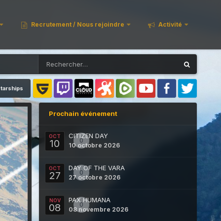
Recrutement / Nous rejoindre
Activité
tarships
Prochain événement
CITIZEN DAY
OCT
0
10
10 octobre 2026
DAY OF THE VARA
OCT
0
27
27 octobre 2026
PAX HUMANA
NOV
0
08
08 novembre 2026