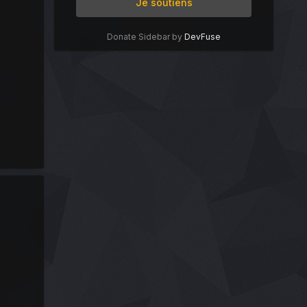
Je soutiens
Donate Sidebar by
DevFuse