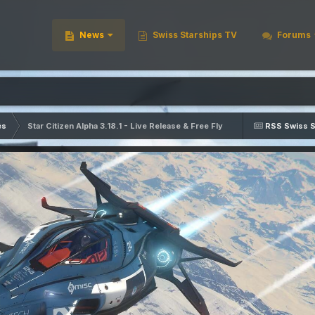
News
Swiss Starships TV
Forums
és
Star Citizen Alpha 3.18.1 - Live Release & Free Fly
RSS Swiss S