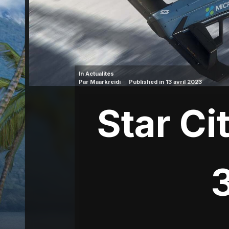
In
Actualités
Par
Maarkreidi
Published in
13 avril 2023
Star Ci
3