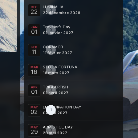
LUMINALIA
DEC
0
22
22 décembre 2026
Traveler’s Day
JAN
0
01
01 janvier 2027
CORAMOR
FEB
0
11
11 février 2027
STELLA FORTUNA
MAR
0
16
16 mars 2027
TRIGGERFISH
APR
0
01
01 avril 2027
EMANCIPATION DAY
MAY
1
02
02 mai 2027
ARMISTICE DAY
MAY
0
29
29 mai 2027