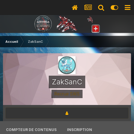
Accueil
ZakSanC
ZakSanC
Recrue SWS
COMPTEUR DE CONTENUS
INSCRIPTION