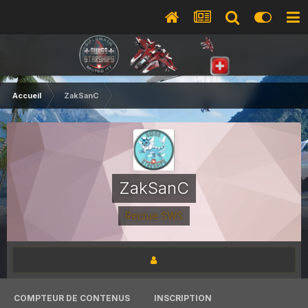
Accueil
ZakSanC
ZakSanC
Recrue SWS
COMPTEUR DE CONTENUS
INSCRIPTION