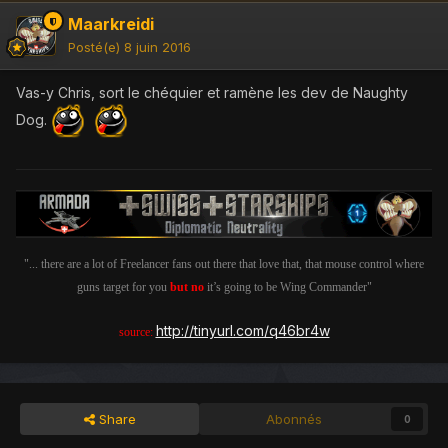
Maarkreidi
Posté(e)
8 juin 2016
Vas-y Chris, sort le chéquier et ramène les dev de Naughty
Dog.
"... there are a lot of Freelancer fans out there that love that, that mouse control where
guns target for you
but no
it’s going to be Wing Commander"
http://tinyurl.com/q46br4w
source:
Share
Abonnés
0