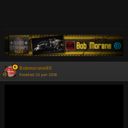
Bobmorane85
Posté(e)
22 juin 2018