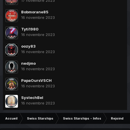
17 novembre 2023
Bobmorane85
16 novembre 2023
Tyti1980
16 novembre 2023
oozy83
16 novembre 2023
nedjmo
16 novembre 2023
PapaOursVSCH
16 novembre 2023
SystechBel
16 novembre 2023
Accueil
Swiss Starships
Swiss Starships - Infos
Rejoindre l