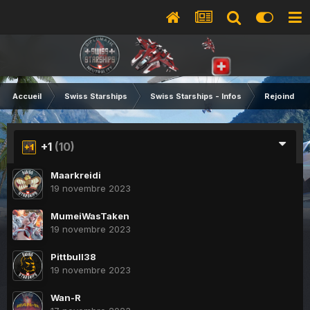
Accueil
Swiss Starships
Swiss Starships - Infos
Rejoindre l
+1
(10)
Maarkreidi
19 novembre 2023
MumeiWasTaken
19 novembre 2023
Pittbull38
19 novembre 2023
Wan-R