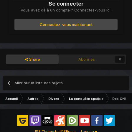
Se connecter
Vous avez déjà un compte ? Connectez-vous ici.
Connectez-vous maintenant
Share
Abonnés
0
Aller sur la liste des sujets
Accueil
Autres
Divers
La conquête spatiale
Des CHERCH
IPS Theme
by
IPSFocus
Langue