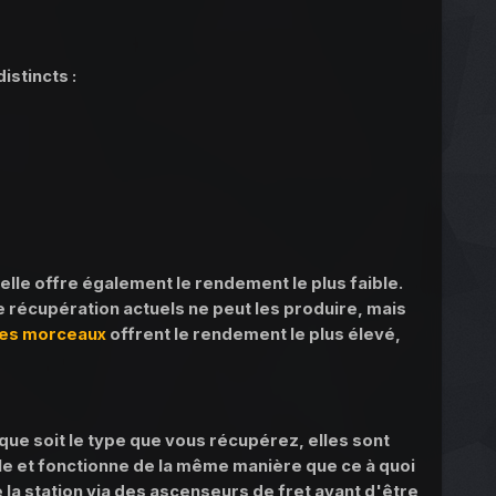
istincts :
 elle offre également le rendement le plus faible.
e récupération actuels ne peut les produire, mais
les morceaux
offrent le rendement le plus élevé,
que soit le type que vous récupérez, elles sont
le et fonctionne de la même manière que ce à quoi
 la station via des ascenseurs de fret avant d'être