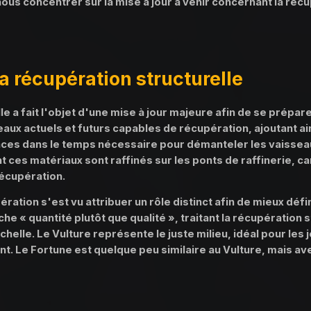
 nous concentrer sur la mise à jour à venir concernant la réc
la récupération structurelle
le a fait l'objet d'une mise à jour majeure afin de se prép
aux actuels et futurs capables de récupération, ajoutant ai
es dans le temps nécessaire pour démanteler les vaisseau
nt ces matériaux sont raffinés sur les ponts de raffinerie, c
récupération.
ation s'est vu attribuer un rôle distinct afin de mieux défin
e « quantité plutôt que qualité », traitant la récupération s
helle. Le Vulture représente le juste milieu, idéal pour le
t. Le Fortune est quelque peu similaire au Vulture, mais av