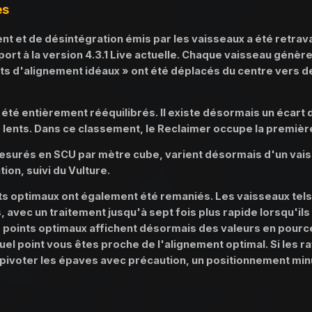
es
t et de désintégration émis par les vaisseaux a été retrav
port à la version 4.3.1 Live actuelle. Chaque vaisseau gén
oints d'alignement idéaux » ont été déplacés du centre vers
été entièrement rééquilibrés. Il existe désormais un écart
s lents. Dans ce classement, le Reclaimer occupe la première
surés en SCU par mètre cube, varient désormais d'un vaisse
tion, suivi du Vulture.
 optimaux ont également été remaniés. Les vaisseaux tels
, avec un traitement jusqu'à sept fois plus rapide lorsqu'il
points optimaux affichent désormais des valeurs en pource
quel point vous êtes proche de l'alignement optimal. Si les r
t pivoter les épaves avec précaution, un positionnement mi