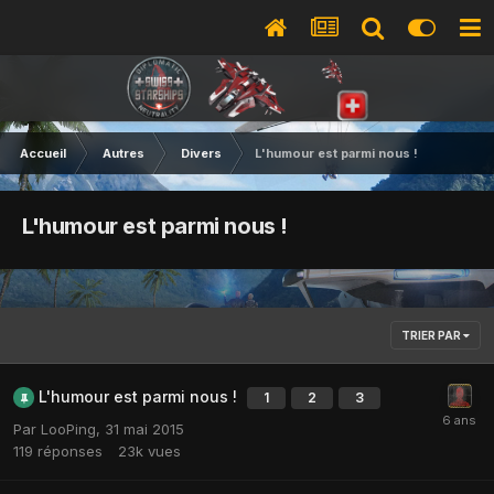
Accueil
Autres
Divers
L'humour est parmi nous !
L'humour est parmi nous !
TRIER PAR
L'humour est parmi nous !
1
2
3
Par
LooPing
,
31 mai 2015
119
réponses
23k
vues