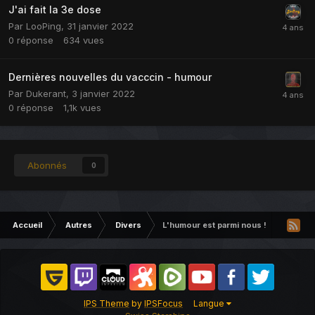
J'ai fait la 3e dose
Par
LooPing
,
31 janvier 2022
0
réponse
634
vues
Dernières nouvelles du vacccin - humour
Par
Dukerant
,
3 janvier 2022
0
réponse
1,1k
vues
Abonnés
0
Accueil
Autres
Divers
L'humour est parmi nous !
IPS Theme
by
IPSFocus
Langue