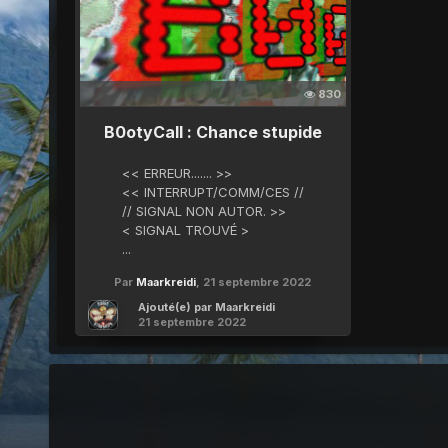
830
B0otyCall : Chance stupide
<< ERREUR....... >>
<< INTERRUPT/COMM/CES //
// SIGNAL NON AUTOR. >>
< SIGNAL TROUVÉ >
...
Par
Maarkreidi
,
21 septembre 2022
Ajouté(e) par
Maarkreidi
21 septembre 2022