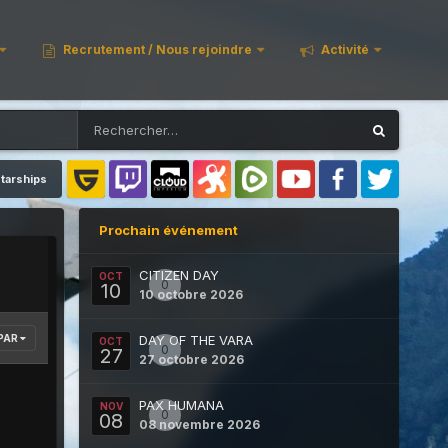
Recrutement / Nous rejoindre
Activité
tarships
Prochain événement
CITIZEN DAY
OCT
0
10
10 octobre 2026
 PAR
DAY OF THE VARA
OCT
0
27
27 octobre 2026
PAX HUMANA
NOV
0
08
08 novembre 2026