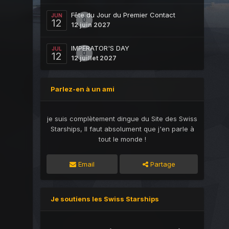
Fête du Jour du Premier Contact
JUN
0
12
12 juin 2027
IMPERATOR'S DAY
JUL
0
12
12 juillet 2027
Parlez-en à un ami
je suis complètement dingue du Site des Swiss
Starships, Il faut absolument que j'en parle à
tout le monde !
Email
Partage
Je soutiens les Swiss Starships