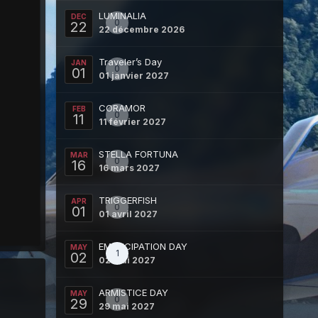
LUMINALIA
DEC
0
22
22 décembre 2026
Traveler’s Day
JAN
0
01
01 janvier 2027
CORAMOR
FEB
0
11
11 février 2027
STELLA FORTUNA
MAR
0
16
16 mars 2027
TRIGGERFISH
APR
0
01
01 avril 2027
EMANCIPATION DAY
MAY
1
02
02 mai 2027
ARMISTICE DAY
MAY
0
29
29 mai 2027