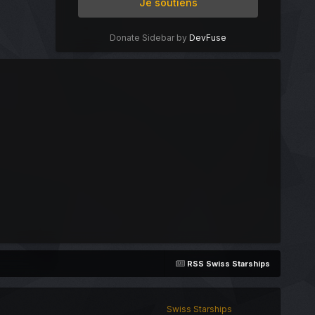
Je soutiens
Donate Sidebar by
DevFuse
RSS Swiss Starships
Swiss Starships