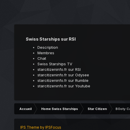
Swiss Starships sur RSI
Description
Membres
Chat
Swiss Starships TV
starcitizeninfo.fr sur RSI
starcitizeninfo.fr sur Odysee
starcitizeninfo.fr sur Rumble
starcitizeninfo.fr sur Youtube
Accueil
Home Swiss Starships
Star Citizen
B0oty Ca
IPS Theme
by
IPSFocus