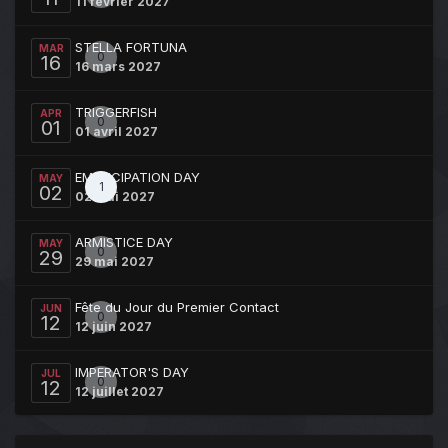
11 février 2027
STELLA FORTUNA
MAR
0
16
16 mars 2027
TRIGGERFISH
APR
0
01
01 avril 2027
EMANCIPATION DAY
MAY
1
02
02 mai 2027
ARMISTICE DAY
MAY
0
29
29 mai 2027
Fête du Jour du Premier Contact
JUN
0
12
12 juin 2027
IMPERATOR'S DAY
JUL
0
12
12 juillet 2027