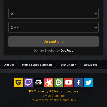
Je soutiens
Donate Sidebar by
DevFuse
Accueil
Home Swiss Starships
Star Citizen
Actualités
C
IPS Theme
by
IPSFocus
Langue
Swiss Starships
Powered by Invision Community