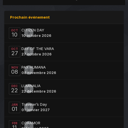
Prochain événement
CITIZEN DAY
OCT
0
10
10 octobre 2026
DAY OF THE VARA
OCT
0
27
27 octobre 2026
PAX HUMANA
NOV
0
08
08 novembre 2026
LUMINALIA
DEC
0
22
22 décembre 2026
Traveler’s Day
JAN
0
01
01 janvier 2027
CORAMOR
FEB
0
11