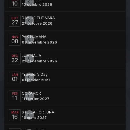
0
10
10 octobre 2026
DAY OF THE VARA
OCT
0
27
27 octobre 2026
PAX HUMANA
NOV
0
08
08 novembre 2026
LUMINALIA
DEC
0
22
22 décembre 2026
Traveler’s Day
JAN
0
01
01 janvier 2027
CORAMOR
FEB
0
11
11 février 2027
STELLA FORTUNA
MAR
0
16
16 mars 2027