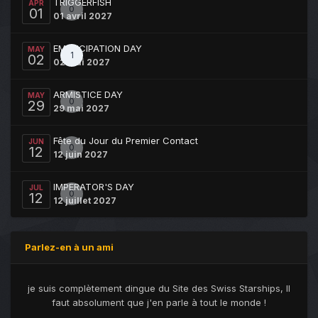
TRIGGERFISH
APR
0
01
01 avril 2027
EMANCIPATION DAY
MAY
1
02
02 mai 2027
ARMISTICE DAY
MAY
0
29
29 mai 2027
Fête du Jour du Premier Contact
JUN
0
12
12 juin 2027
IMPERATOR'S DAY
JUL
0
12
12 juillet 2027
Parlez-en à un ami
je suis complètement dingue du Site des Swiss Starships, Il
faut absolument que j'en parle à tout le monde !