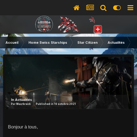
Accueil
Home Swiss Starships
Star Citizen
Actualités
A
In
Actualités
Par
Maarkreidi
Published in
19 octobre 2021
Bonjour à tous,