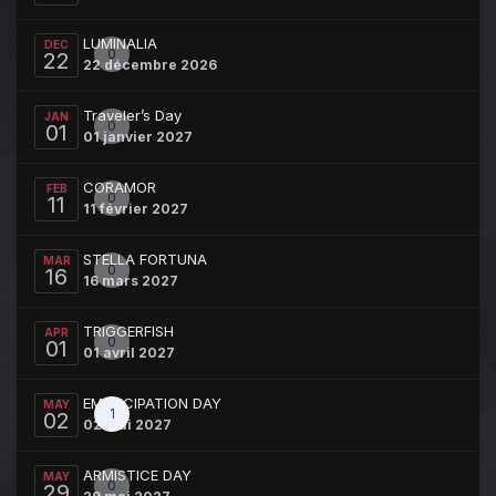
LUMINALIA
DEC
0
22
22 décembre 2026
Traveler’s Day
JAN
0
01
01 janvier 2027
CORAMOR
FEB
0
11
11 février 2027
STELLA FORTUNA
MAR
0
16
16 mars 2027
TRIGGERFISH
APR
0
01
01 avril 2027
EMANCIPATION DAY
MAY
1
02
02 mai 2027
ARMISTICE DAY
MAY
0
29