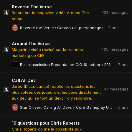
Reverse The Verse
134
messages
Retour sur le magazine vidéo Around The
Verse.
Reverse the Verse : Contenu et personnages
Around The Verse
435
messages
Magazine vidéo réalisé par la branche
marketing de CIG
Re-transmission Présentation CIG 10 octobre 2018! Sous titrage FR
Call All Dev
Jared (Disco Lando) récolte les questions les
47
messages
plus votées des joueurs et les pose directement
aux dev qui se font un devoir d'y répondre.
Star Citizen: Calling All Devs - Core Gameplay Update
10 questions pour Chris Roberts
Chris Roberts donne la possibilité aux