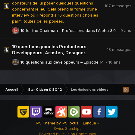
donateurs de lui poser quelques questions
107
messages
concernant le jeu. Cela prend la forme d’une
interview où il répond à 10 questions choisies
parmi toutes celles posées.
10 for the Chairman - Professions dans l'Alpha 3.0
10 questions pour les Producteurs,
18
messages
Développeurs, Artistes, Designer...
10 questions aux développeurs – Episode 14
Accueil
Star Citizen & SQ42
Les émissions vidéos
IPS Theme
by
IPSFocus
Langue
Swiss Starships
Powered by Invision Community