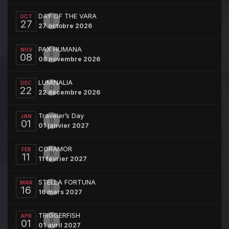
DAY OF THE VARA
OCT
0
27
27 octobre 2026
PAX HUMANA
NOV
0
08
08 novembre 2026
LUMINALIA
DEC
0
22
22 décembre 2026
Traveler’s Day
JAN
0
01
01 janvier 2027
CORAMOR
FEB
0
11
11 février 2027
STELLA FORTUNA
MAR
0
16
16 mars 2027
TRIGGERFISH
APR
0
01
01 avril 2027