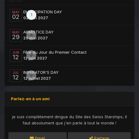
EMANCIPATION DAY
MAY
1
02
02 mai 2027
ARMISTICE DAY
MAY
0
29
29 mai 2027
Fête du Jour du Premier Contact
JUN
0
12
12 juin 2027
IMPERATOR'S DAY
JUL
0
12
12 juillet 2027
Parlez-en à un ami
je suis complètement dingue du Site des Swiss Starships, Il
faut absolument que j'en parle à tout le monde !
Email
Partage