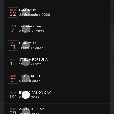
LUMINALIA
DEC
0
22
22 décembre 2026
Traveler’s Day
JAN
0
01
01 janvier 2027
CORAMOR
FEB
0
11
11 février 2027
STELLA FORTUNA
MAR
0
16
16 mars 2027
TRIGGERFISH
APR
0
01
01 avril 2027
EMANCIPATION DAY
MAY
1
02
02 mai 2027
ARMISTICE DAY
MAY
0
29
29 mai 2027